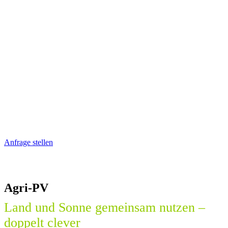
Agri-Photovoltaik – Energie
und Ernte vom selben Feld
Energie & Landwirtschaft im
Einklang.
Anfrage stellen
Agri-PV
Land und Sonne gemeinsam nutzen –
doppelt clever