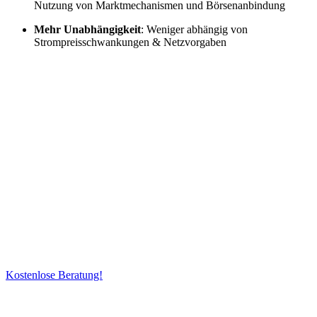
Nutzung von Marktmechanismen und Börsenanbindung
Mehr Unabhängigkeit
: Weniger abhängig von
Strompreisschwankungen & Netzvorgaben
Machen Sie sich unabhängig – mit
Sonnenstrom vom eigenen Dach.
Die Sonne über dem Schwalm-Eder
und Vogelsberg-Kreis liefert – wir
machen daraus Ihre Energie!
Kostenlose Beratung!