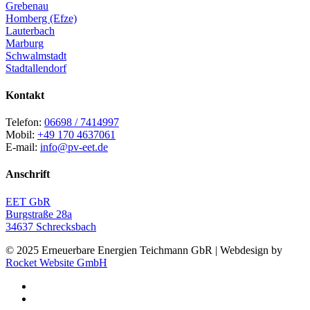
Grebenau
Homberg (Efze)
Lauterbach
Marburg
Schwalmstadt
Stadtallendorf
Kontakt
Telefon:
06698 / 7414997
Mobil:
+49 170 4637061
E-mail:
info@pv-eet.de
Anschrift
EET GbR
Burgstraße 28a
34637 Schrecksbach
© 2025 Erneuerbare Energien Teichmann GbR | Webdesign by
Rocket Website GmbH
facebook
instagram