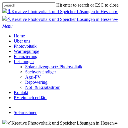
Skip
Hit enter to search or ESC to close
to
Close
main
Search
content
Menu
Home
Über uns
Photovoltaik
Wärmepumpe
Finanzierung
Leistungen
Solarspitzengesetz Photovoltaik
Sachverständiger
Agri-PV
Repowering
Not- & Ersatzstrom
Kontakt
PV einfach erklärt
phone
email
Solarrechner