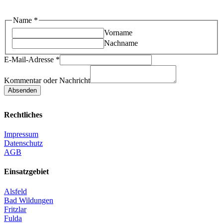
Name
*
Vorname
Nachname
oder
E-Mail-Adresse
*
E-
Mail-
Kommentar oder Nachricht
Adresse
Absenden
Nachricht
Rechtliches
Impressum
Datenschutz
AGB
Einsatzgebiet
Alsfeld
Bad Wildungen
Fritzlar
Fulda