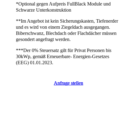
*Optional gegen Aufpreis FullBlack Module und
Schwarze Unterkonstruktion
**Im Angebot ist kein Sicherungskasten, Tiefenerder
und es wird von einem Ziegeldach ausgegangen.
Biberschwanz, Blechdach oder Flachdächer müssen
gesondert angefragt werden.
***Der 0% Steuersatz gilt für Privat Personen bis
30kWp, gemäß Erneuerbare- Energien-Gesetzes
(EEG) 01.01.2023.
A
A
A
n
n
n
f
f
f
r
r
r
a
a
a
g
g
g
e
e
e
s
s
s
t
t
t
e
e
e
l
l
l
l
l
l
e
e
e
n
n
n