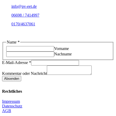
info@pv-eet.de
06698 / 7414997
0170/4637061
Name
*
Vorname
Nachname
Nachricht
E-Mail-Adresse
*
E-
Mail-
Kommentar oder Nachricht
Adresse
Absenden
Kommentar
Rechtliches
Impressum
Datenschutz
AGB