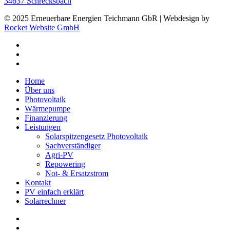
34637 Schrecksbach
© 2025 Erneuerbare Energien Teichmann GbR | Webdesign by
Rocket Website GmbH
facebook
instagram
tiktok
Close
Home
Menu
Über uns
Photovoltaik
Wärmepumpe
Finanzierung
Leistungen
Solarspitzengesetz Photovoltaik
Sachverständiger
Agri-PV
Repowering
Not- & Ersatzstrom
Kontakt
PV einfach erklärt
Solarrechner
phone
email