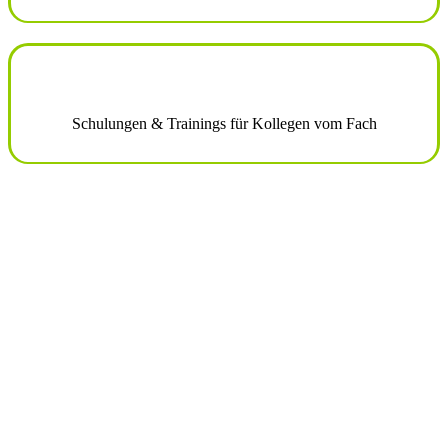
Schulungen & Trainings für Kollegen vom Fach
Machen Sie sich unabhängig – mit
Sonnenstrom vom eigenen Dach.
Die Sonne über dem Schwalm-Eder
und Vogelsberg-Kreis liefert – wir