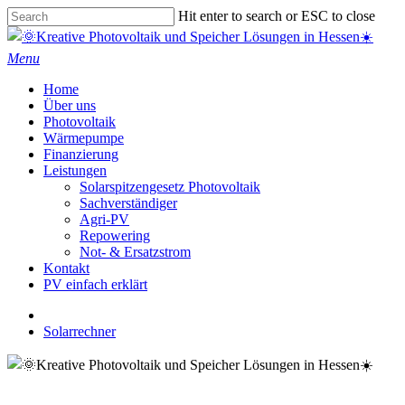
Skip
Hit enter to search or ESC to close
to
Close
main
Search
Menu
content
Home
Über uns
Photovoltaik
Wärmepumpe
Finanzierung
Leistungen
Solarspitzengesetz Photovoltaik
Sachverständiger
Agri-PV
Repowering
Not- & Ersatzstrom
Kontakt
PV einfach erklärt
phone
email
Solarrechner