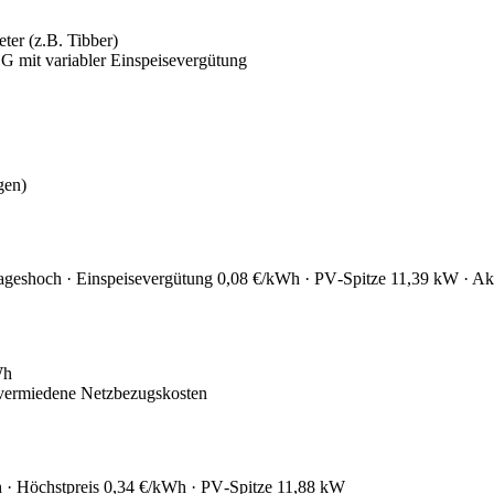
ter (z.B. Tibber)
G mit variabler Einspeisevergütung
gen)
Tageshoch · Einspeisevergütung 0,08 €/kWh · PV‑Spitze 11,39 kW · 
Wh
 vermiedene Netzbezugskosten
h · Höchstpreis 0,34 €/kWh · PV‑Spitze 11,88 kW