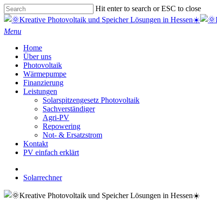
Skip
Hit enter to search or ESC to close
to
Close
main
Search
Menu
content
Home
Über uns
Photovoltaik
Wärmepumpe
Finanzierung
Leistungen
Solarspitzengesetz Photovoltaik
Sachverständiger
Agri-PV
Repowering
Not- & Ersatzstrom
Kontakt
PV einfach erklärt
phone
email
Solarrechner